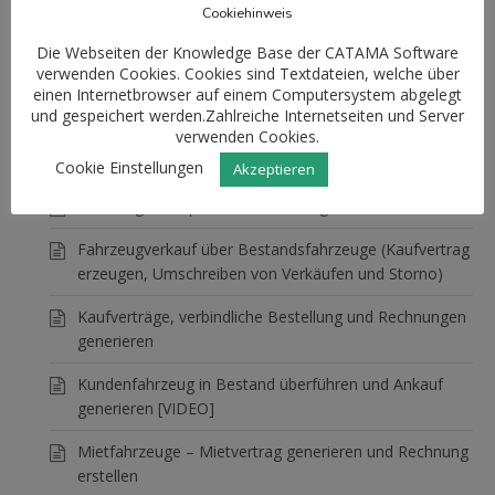
Cookiehinweis
Erstellung einer Inventurliste bzw. Bestandliste
Die Webseiten der Knowledge Base der CATAMA Software
verwenden Cookies. Cookies sind Textdateien, welche über
Bestandsfahrzeuge
7 Articles
einen Internetbrowser auf einem Computersystem abgelegt
und gespeichert werden.Zahlreiche Internetseiten und Server
DAT Schnittstelle in CATAMA aktivieren und nutzen
verwenden Cookies.
Fahrzeug-Rückkauf
Cookie Einstellungen
Akzeptieren
Fahrzeugdaten per OCR Erkennung ermitteln
Fahrzeugverkauf über Bestandsfahrzeuge (Kaufvertrag
erzeugen, Umschreiben von Verkäufen und Storno)
Kaufverträge, verbindliche Bestellung und Rechnungen
generieren
Kundenfahrzeug in Bestand überführen und Ankauf
generieren [VIDEO]
Mietfahrzeuge – Mietvertrag generieren und Rechnung
erstellen