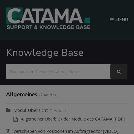
MENU
Knowledge Base
Suchen
nach
Allgemeines
2 Articles
Modul-Übersicht
1 Article
Allgemeiner Überblick der Module des CATAMA [PDF]
Verschieben von Positionen im Auftragseditor [VIDEO]