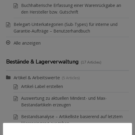
Buchhalterische Erfassung einer Warenrückgabe an
den Hersteller bzw. Gutschrift
Belegart-Unterkategorien (Sub-Types) für interne und
Garantie-Aufträge – Benutzerhandbuch
Alle anzeigen
Bestände & Lagerverwaltung
17 Articles
Artikel & Arbeitswerte
5 Articles
Artikel-Label erstellen
Auswertung zu aktuellen Mindest- und Max-
Bestandartikeln erzeugen
Bestandsanalyse – Artikelliste basierend auf letztem
Wareneingang ausgeben
Durchgereichter Artikel