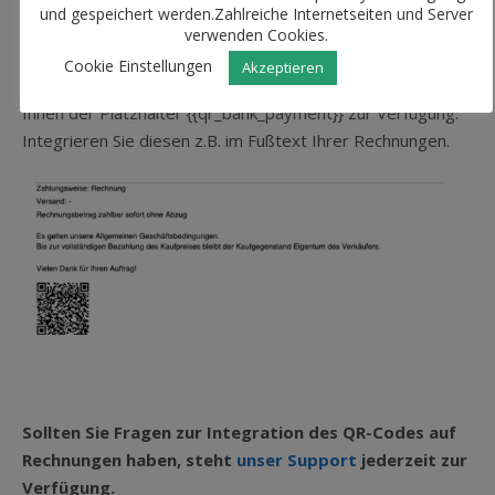
Reiter „Firmendetails“ und hinterlegen Sie im Bereich „QR-
und gespeichert werden.Zahlreiche Internetseiten und Server
Code Bankverbindung“ die gewünschte Bankverbindung.
verwenden Cookies.
Cookie Einstellungen
Akzeptieren
2. Für die Integration auf Rechnungsdokumenten steht
Ihnen der Platzhalter {{qr_bank_payment}} zur Verfügung.
Integrieren Sie diesen z.B. im Fußtext Ihrer Rechnungen.
Sollten Sie Fragen zur Integration des QR-Codes auf
Rechnungen haben, steht
unser Support
jederzeit zur
Verfügung.