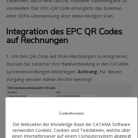
Zahlenden, durch eine falsche, manuelle Dateneingabe zu
vermeiden. Der EPC-QR Code ermöglicht das Einleiten
einer SEPA-Überweisung über einen einzigen Scan.
Integration des EPC QR Codes
auf Rechnungen
1. Um den QR-Code auf Ihren Rechnungen zu integrieren,
müssen Sie zunächst Ihre Bankverbindung in den CATAMA
Systemeinstellungen hinterlegen.
Achtung:
Für diesen
Vorgang werden Admin-Rechte benötigt.
Cookiehinweis
Die Webseiten der Knowledge Base der CATAMA Software
verwenden Cookies. Cookies sind Textdateien, welche über
Wechseln Sie hierfür in den Systemeinstellungen in den
einen Internetbrowser auf einem Computersystem abgelegt