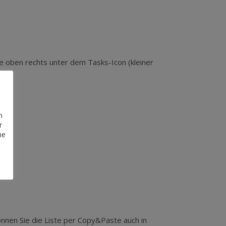
te oben rechts unter dem Tasks-Icon (kleiner
n
r
he
nnen Sie die Liste per Copy&Paste auch in