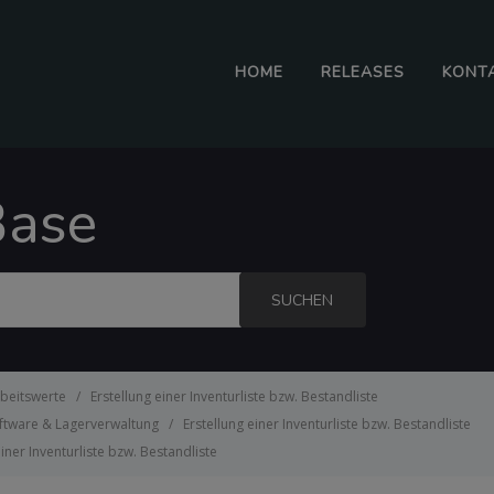
HOME
RELEASES
KONT
Base
SUCHEN
rbeitswerte
Erstellung einer Inventurliste bzw. Bestandliste
oftware & Lagerverwaltung
Erstellung einer Inventurliste bzw. Bestandliste
einer Inventurliste bzw. Bestandliste