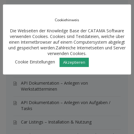
Knowledge Base Artikel
Cookiehinweis
Fahrzeug-Rückkauf
Die Webseiten der Knowledge Base der CATAMA Software
verwenden Cookies. Cookies sind Textdateien, welche über
Warenwirtschaft: Die Artikel-Typen im Überblick
einen Internetbrowser auf einem Computersystem abgelegt
und gespeichert werden.Zahlreiche Internetseiten und Server
Kundenbenachrichtigungen – Terminbestätigung ·
verwenden Cookies.
Terminerinnerung · Nachricht bei Fertigstellung
Cookie Einstellungen
Akzeptieren
Kunde für Wiedervorlage definieren
API Dokumentation – Anlegen von
Werkstattterminen
API Dokumentation – Anlegen von Aufgaben /
Tasks
Car Listings – Installation & Nutzung