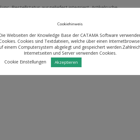
ync, Bestellstatus ausgeliefert integriert, Artikelsuche
ehebung bei der Verknüpfung von Angeboten und
Cookiehinweis
Die Webseiten der Knowledge Base der CATAMA Software verwende
Cookies. Cookies sind Textdateien, welche über einen Internetbrowse
uf einem Computersystem abgelegt und gespeichert werden.Zahlreic
Internetseiten und Server verwenden Cookies.
Cookie Einstellungen
Akzeptieren