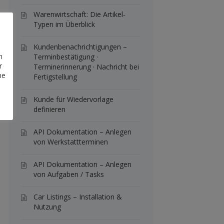
Warenwirtschaft: Die Artikel-
Typen im Überblick
Kundenbenachrichtigungen –
n
Terminbestätigung ·
r
Terminerinnerung · Nachricht bei
he
Fertigstellung
Kunde für Wiedervorlage
definieren
API Dokumentation – Anlegen
von Werkstattterminen
API Dokumentation – Anlegen
von Aufgaben / Tasks
Car Listings – Installation &
Nutzung