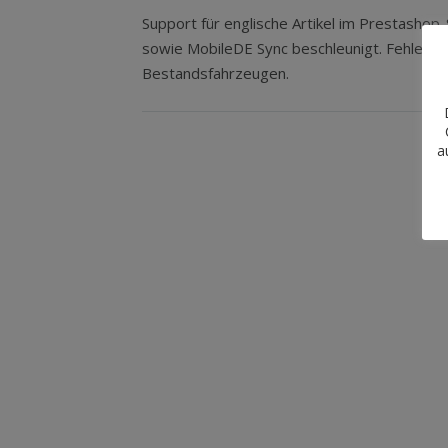
Support für englische Artikel im Prestashop-S
sowie MobileDE Sync beschleunigt. Fehlerb
Bestandsfahrzeugen.
a