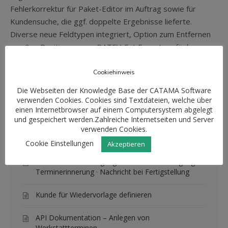
Fehlerkorrektur für Paket-Editor im Auftrag sowie für
Kundensuche, die ggf. doppelte Ergebnisse lieferte.
Diverse neue Feldtypen integriert, Option zum Entfernen
von 0er-Positionen vom DATEV-Ext Export verfügbar.
Cookiehinweis
Die Webseiten der Knowledge Base der CATAMA Software
Knowledge Base Artikel
verwenden Cookies. Cookies sind Textdateien, welche über
einen Internetbrowser auf einem Computersystem abgelegt
Fahrzeug-Rückkauf
und gespeichert werden.Zahlreiche Internetseiten und Server
verwenden Cookies.
Warenwirtschaft: Die Artikel-Typen im Überblick
Cookie Einstellungen
Akzeptieren
Kundenbenachrichtigungen – Terminbestätigung ·
Terminerinnerung · Nachricht bei Fertigstellung
Kunde für Wiedervorlage definieren
API Dokumentation – Anlegen von
Werkstattterminen