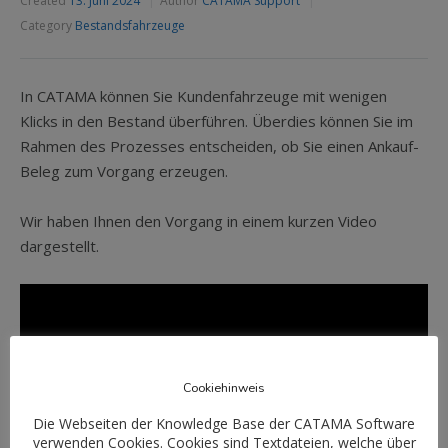
Created
13. Juni 2024
Author
CATAMA Support
Category
Bestandsfahrzeuge
In CATAMA können Sie Kundenfahrzeuge mit wenigen
Klicks in den Bestand überführen. Überdies können Sie im
Rahmen des Prozesses entscheiden, ob Sie einen Ankauf-
Beleg zum Vorgang erzeugen.
Wir haben Ihnen den Vorgang in einem kurzen Video
dargestellt.
Cookiehinweis
Die Webseiten der Knowledge Base der CATAMA Software
verwenden Cookies. Cookies sind Textdateien, welche über